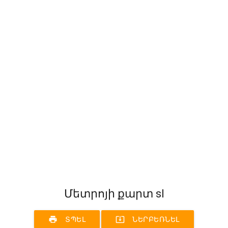
Մետրոյի քարտ sl
print
system_update_alt
ՏՊԵԼ
ՆԵՐԲԵՌՆԵԼ