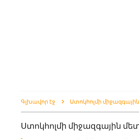
Գլխավոր էջ
Ստոկհոլմի միջազգայի
Ստոկհոլմի միջազգային մե