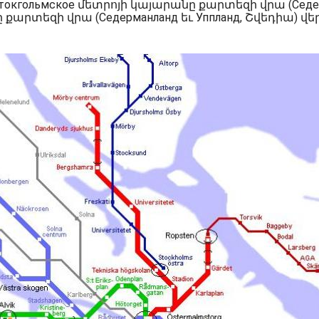
окгольмское մետրոյի կայարանը քարտեզի վրա (Седер
քարտեզի վրա (Седерманланд եւ Уппланд, Շվեդիա) վեր