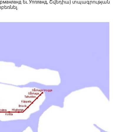
манланд եւ Уппланд, Շվեդիա) տպագրության
բեռնել.