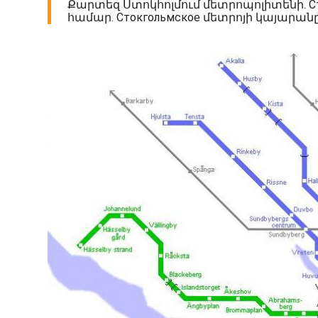
Քարտեզ Ստոկհոլմում մետրոպոլիտենի. Ст
համար. Стокгольмское մետրոյի կայարանը 